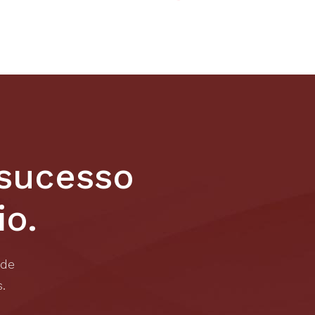
 sucesso
io.
 de
.