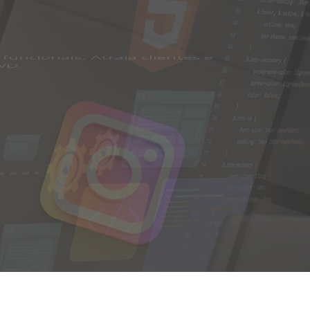
is
te com a experiência da Agência
a.