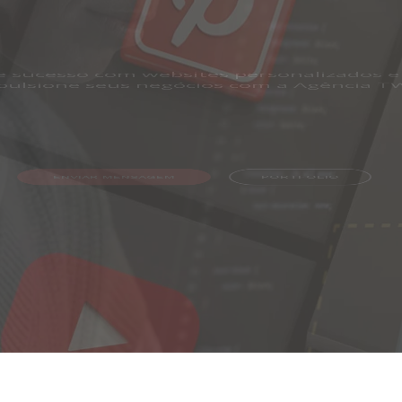
as redes socia
ração e resultados nas redes sociais. Con
WD na gestão estratégica da sua empres
PORTFOLIO
ENVIAR MENSAGEM